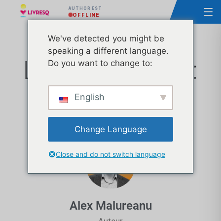
AUTHOR EST
OFFLINE
We've detected you might be
speaking a different language.
L'école en ligne :
Do you want to change to:
avantages et
English
inconvénients
Change Language
Close and do not switch language
Alex Malureanu
Auteur