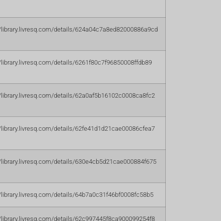
//library.livresq.com/details/624a04c7a8ed82000886a9cd
//library.livresq.com/details/6261f80c7f96850008ffdb89
//library.livresq.com/details/62a0af5b16102c0008ca8fc2
//library.livresq.com/details/62fe41d1d21cae00086cfea7
//library.livresq.com/details/630e4cb5d21cae000884f675
//library.livresq.com/details/64b7a0c31f46bf0008fc58b5
//library.livresq.com/details/62c997445f8ca900099254f8