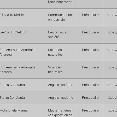
l'environnement
STANCIU MARIA
Communication
Préscolaire
https:
en roumain
DAVID BERNADET
Personnes et
Préscolaire
https:
société
Pop Anamaria Anamaria
Sciences
Préscolaire
https:
Andreea
naturelles
Pop Anamaria Anamaria
Sciences
Préscolaire
https:
Andreea
naturelles
Sturzu Constanta
Anglais moderne
Préscolaire
https:
Sturzu Constanta
Anglais moderne
Préscolaire
https:
Moța Ionela Marina
Mathématiques
Préscolaire
https:
et exploration de