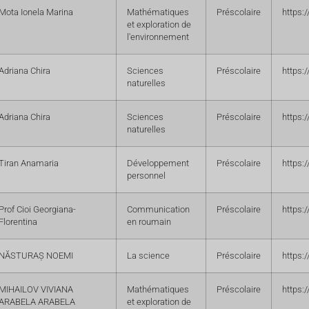
Mota Ionela Marina
Mathématiques
Préscolaire
https:
et exploration de
l'environnement
Adriana Chira
Sciences
Préscolaire
https:
naturelles
Adriana Chira
Sciences
Préscolaire
https:
naturelles
Tiran Anamaria
Développement
Préscolaire
https:
personnel
Prof Cioi Georgiana-
Communication
Préscolaire
https:
Florentina
en roumain
NĂSTURAȘ NOEMI
La science
Préscolaire
https:
MIHAILOV VIVIANA
Mathématiques
Préscolaire
https:
ARABELA ARABELA
et exploration de