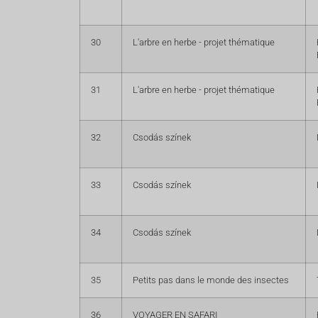
30
L'arbre en herbe - projet thématique
31
L'arbre en herbe - projet thématique
32
Csodás színek
33
Csodás színek
34
Csodás színek
35
Petits pas dans le monde des insectes
36
VOYAGER EN SAFARI