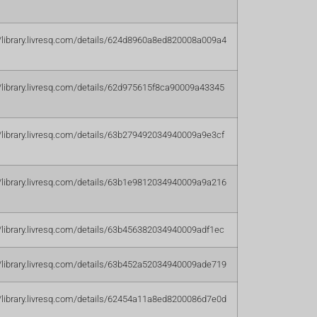
//library.livresq.com/details/624d8960a8ed820008a009a4
//library.livresq.com/details/62d975615f8ca90009a43345
//library.livresq.com/details/63b279492034940009a9e3cf
//library.livresq.com/details/63b1e9812034940009a9a216
//library.livresq.com/details/63b456382034940009adf1ec
//library.livresq.com/details/63b452a52034940009ade719
//library.livresq.com/details/62454a11a8ed8200086d7e0d