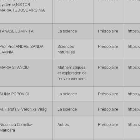
système,NISTOR
MARIA,TUDOSE VIRGINIA
TĂNASE LUMINIȚA
La science
Préscolaire
https:
Prof Prof ANDREI SANDA
Sciences
Préscolaire
https:
LAVINIA
naturelles
MARIA STANCIU
Mathématiques
Préscolaire
https:
et exploration de
l'environnement
ALINA POPOVICI
La science
Préscolaire
https:
M. Hársfalvi Veronika Virág
La science
Préscolaire
https:
Nicolicea Cornelia-
Autres
Préscolaire
https:
Marioara