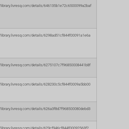
//library.livresq.com/details/646135b1e72c6500099a2baf
//library.livresq.com/details/6298ad51cf844f00091a1e6a
//library.livresq.com/details/6275107c7f96850008441b8f
//library.livresq.com/details/628230c5cf844f0009a5bb00
//library.livresq.com/details/626a3f8d7f968500080debd3
//library.livresq.com/details/629cf946cf844f00092563f2