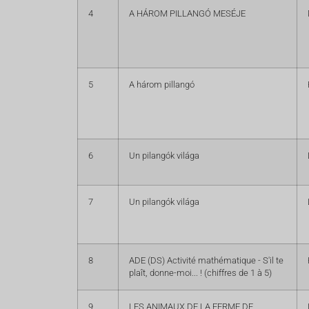
4
A HÁROM PILLANGÓ MESÉJE
5
A három pillangó
6
Un pilangók világa
7
Un pilangók világa
8
ADE (DS) Activité mathématique - S'il te
plaît, donne-moi... ! (chiffres de 1 à 5)
9
LES ANIMAUX DE LA FERME DE