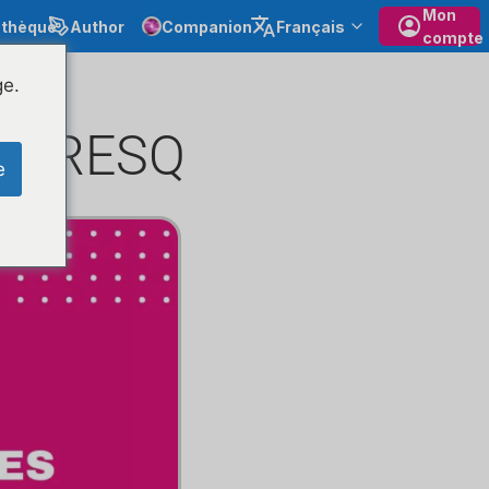
Mon
othèque
Author
Companion
Français
compte
ge.
 LIVRESQ
e