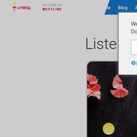
AUTHOR EST
Communauté
Blog
OFFLINE
We
Do
Liste d