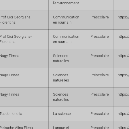
l'environnement
Prof Cioi Georgiana-
Communication
Préscolaire
https:
Florentina
en roumain
Prof Cioi Georgiana-
Communication
Préscolaire
https:
Florentina
en roumain
Nagy Timea
Sciences
Préscolaire
https:
naturelles
Nagy Timea
Sciences
Préscolaire
https:
naturelles
Nagy Timea
Sciences
Préscolaire
https:
naturelles
Toader Ionelia
La science
Préscolaire
https:
Petrache Alina Elena
Langue et
Préscolaire
https: