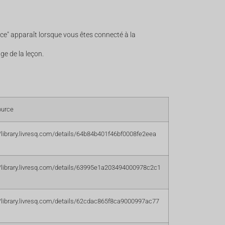
ce" apparaît lorsque vous êtes connecté à la
age de la leçon.
ource
//library.livresq.com/details/64b84b401f46bf0008fe2eea
//library.livresq.com/details/63995e1a203494000978c2c1
//library.livresq.com/details/62cdac865f8ca9000997ac77