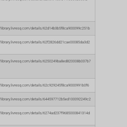
//library.livresq.com/details/62d14b3b5f8ca900099c251b
//library.livresq.com/details/62f2826dd21cae00085da3d2
//library.livresq.com/details/6250249ba8ed820008b037b7
//library.livresq.com/details/62c929245f8ca9000991b0f6
//library.livresq.com/details/644597712b5ed100092249c2
//library.livresq.com/details/6274ad237f9685000841314d