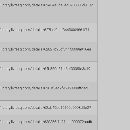
//library.livresq.com/details/62454a5ba8ed8200086d8102
//library.livresq.com/details/627bef9bcf844f0009861f71
//library.livresq.com/details/62827b95cf844f0009a916ea
//library.livresq.com/details/64b850c51f46bf0008fe3a19
//library.livresq.com/details/6261f64c7f96850008ffdac3
//library.livresq.com/details/62ab49be16102c0008dffe27
//library.livresq.com/details/630356f1d21cae000872aadb