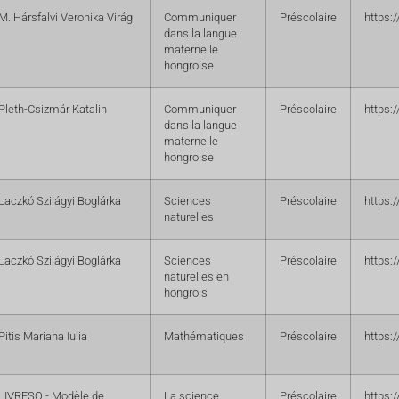
M. Hársfalvi Veronika Virág
Communiquer
Préscolaire
https:
dans la langue
maternelle
hongroise
Pleth-Csizmár Katalin
Communiquer
Préscolaire
https:
dans la langue
maternelle
hongroise
Laczkó Szilágyi Boglárka
Sciences
Préscolaire
https:
naturelles
Laczkó Szilágyi Boglárka
Sciences
Préscolaire
https:
naturelles en
hongrois
Pitis Mariana Iulia
Mathématiques
Préscolaire
https:
LIVRESQ - Modèle de
La science
Préscolaire
https: