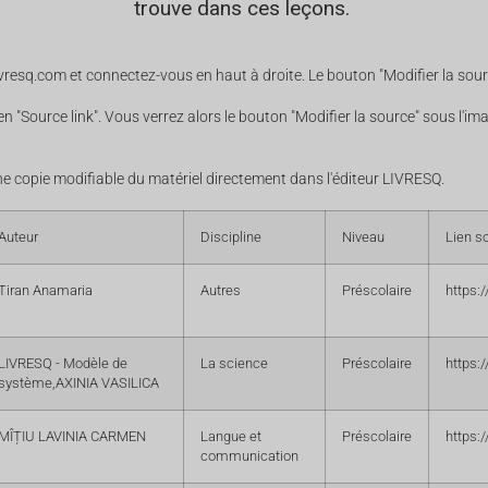
trouve dans ces leçons.
livresq.com
et connectez-vous en haut à droite. Le bouton "Modifier la sour
 lien "Source link". Vous verrez alors le bouton "Modifier la source" sous l'im
e copie modifiable du matériel directement dans l'éditeur LIVRESQ.
Auteur
Discipline
Niveau
Lien s
Tiran Anamaria
Autres
Préscolaire
https:
LIVRESQ - Modèle de
La science
Préscolaire
https:
système,AXINIA VASILICA
MÎȚIU LAVINIA CARMEN
Langue et
Préscolaire
https:
communication