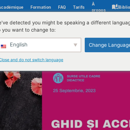
À
Académique
Formation
FAQ
Tarifs
Bibli
propos
've detected you might be speaking a different langua
 you want to change to:
es sources de cours
English
Change Languag
Close and do not switch language