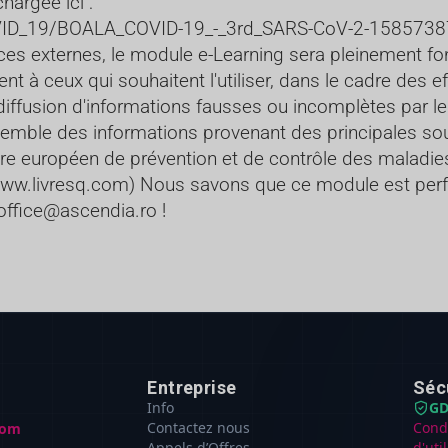
chargée ici :
OVID_19/BOALA_COVID-19_-_3rd_SARS-CoV-2-1585738
 externes, le module e-Learning sera pleinement fonc
ment à ceux qui souhaitent l'utiliser, dans le cadre des
diffusion d'informations fausses ou incomplètes par le
emble des informations provenant des principales sour
re européen de prévention et de contrôle des maladies, 
ww.livresq.com
) Nous savons que ce module est perf
office@ascendia.ro
!
Entreprise
Séc
Info
GD
Contactez nous
Cond
com
Appels d’Offres
d'uti