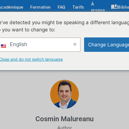
À
Académique
Formation
FAQ
Tarifs
Bibli
propos
've detected you might be speaking a different langua
 you want to change to:
tion et mesures CO
English
Change Languag
Module d'apprentissage en ligne gratuit
Close and do not switch language
Cosmin Malureanu
Author