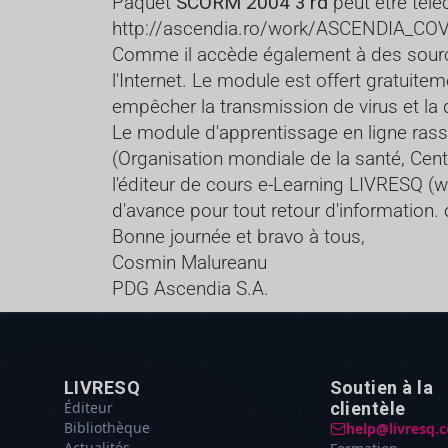
Paquet
SCORM 2004 3'rd
peut être télé
http://ascendia.ro/work/ASCENDIA_C
Comme il accède également à des sources
l'Internet. Le module est offert gratuite
empêcher la transmission de virus et la 
Le module d'apprentissage en ligne rass
(Organisation mondiale de la santé, Cent
l'éditeur de cours e-Learning LIVRESQ (
w
d'avance pour tout retour d'information.
Bonne journée et bravo à tous,
Cosmin Malureanu
PDG Ascendia S.A.
LIVRESQ
Soutien à la
Éditeur
clientèle
Bibliothèque
help@livresq.
Actualités