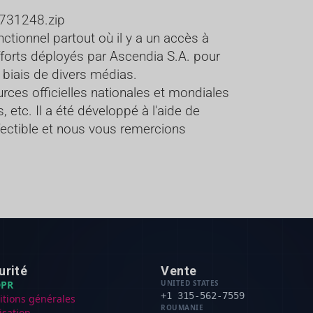
731248.zip
tionnel partout où il y a un accès à
 efforts déployés par Ascendia S.A. pour
 biais de divers médias.
ces officielles nationales et mondiales
etc. Il a été développé à l'aide de
ectible et nous vous remercions
urité
Vente
PR
UNITED STATES
+1 315-562-7559
itions générales
ROUMANIE
lisation