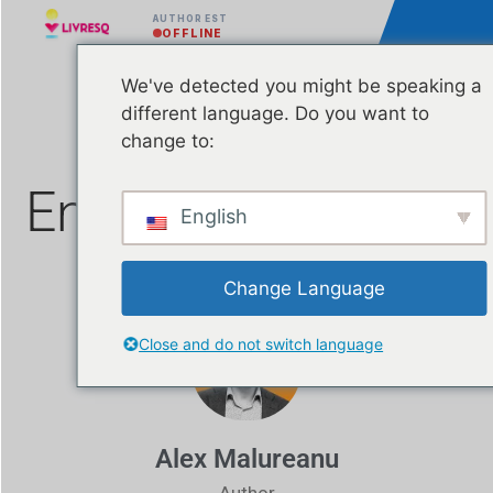
AUTHOR EST
OFFLINE
We've detected you might be speaking a
different language. Do you want to
Sources
change to:
Enseignements du
English
projet CRED
Change Language
Close and do not switch language
Alex Malureanu
Author