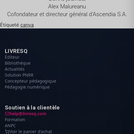
Alex Malureanu
Cofondateur et directeur général d'Ascendia S.A.
Étiqueté
canva
LIVRESQ
Éditeur
Bibliothèque
Actualités
Solution PNRR
Concepteur pédagogique
Pédagogie numérique
Soutien à la clientèle
help@livresq.com
Formation
ANPC
Voir le panier d'achat