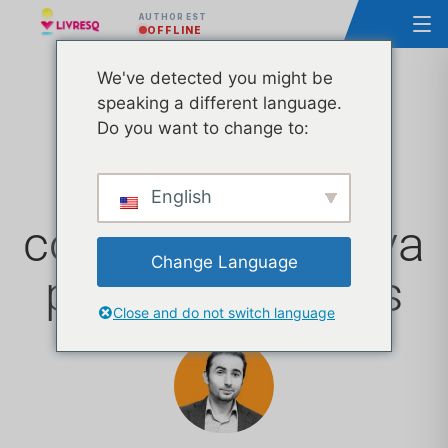
AUTHOR EST
OFFLINE
We've detected you might be
speaking a different language.
Utiliser l'outil
Do you want to change to:
Palettes de
English
couleurs de Canva
Change Language
pour votre cours
Close and do not switch language