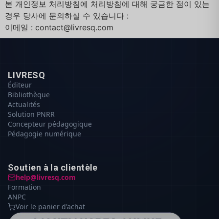
본 개인정보 처리방침에 처리방침에 대해 궁금한 점이 있는
경우 당사에 문의하실 수 있습니다 :
이메일 : contact@livresq.com
LIVRESQ
Éditeur
Bibliothèque
Actualités
Solution PNRR
Concepteur pédagogique
Pédagogie numérique
Soutien à la clientèle
help@livresq.com
Formation
ANPC
Voir le panier d'achat