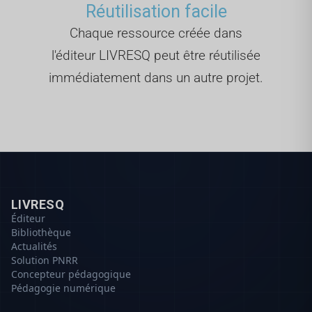
Réutilisation facile
Chaque ressource créée dans
l'éditeur LIVRESQ peut être réutilisée
immédiatement dans un autre projet.
LIVRESQ
Éditeur
Bibliothèque
Actualités
Solution PNRR
Concepteur pédagogique
Pédagogie numérique