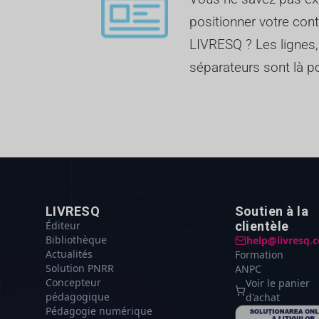
positionner votre cont
LIVRESQ ? Les lignes,
séparateurs sont là po
LIVRESQ
Soutien à la
Éditeur
clientèle
Bibliothèque
help@livresq.
Actualités
Formation
Solution PNRR
ANPC
Concepteur
Voir le panier
pédagogique
d'achat
Pédagogie numérique