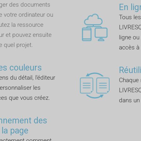
rger des documents
En lig
e votre ordinateur ou
Tous les
outez la ressource
LIVRESQ
ur et pouvez ensuite
ligne ou
e quel projet.
accès à I
es couleurs
Réutil
ns du détail, l'éditeur
Chaque r
rsonnaliser les
LIVRESQ
ces que vous créez.
dans un 
onnement des
 la page
exactement comment