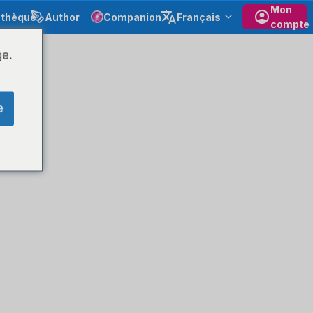
Mon
othèque
Author
Companion
Français
compte
ge.
e