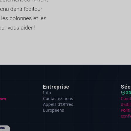
enu dans l'éditeur
 les colonnes et les
ur vous aider !
Entreprise
Séc
Info
GD
Contactez nous
Cond
com
Appels d’Offres
d'uti
Européens
Polit
confi