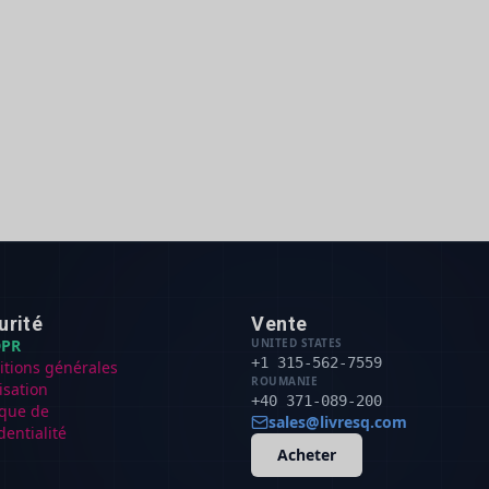
urité
Vente
PR
UNITED STATES
+1 315-562-7559
itions générales
ROUMANIE
lisation
+40 371-089-200
ique de
sales@livresq.com
dentialité
Acheter