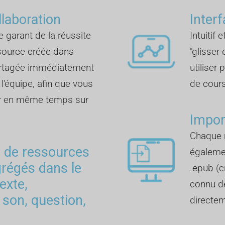
llaboration
Inter
e garant de la réussite
Intuitif 
ssource créée dans
"glisser
artagée immédiatement
utiliser
'équipe, afin que vous
de cours
ler en même temps sur
Impor
Chaque 
s de ressources
également
grégés dans le
.epub (c
texte,
connu de
 son, question,
directem