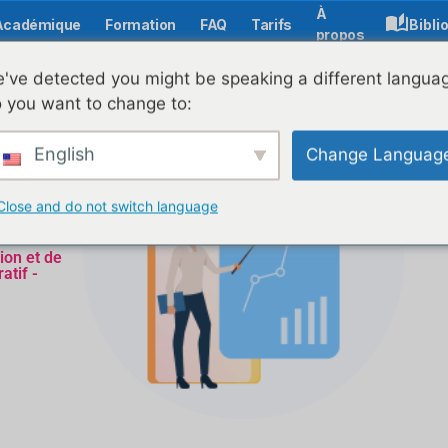
À
Académique
Formation
FAQ
Tarifs
Bibli
propos
've detected you might be speaking a different langua
 you want to change to:
English
Change Languag
Close and do not switch language
ion et de
atif -