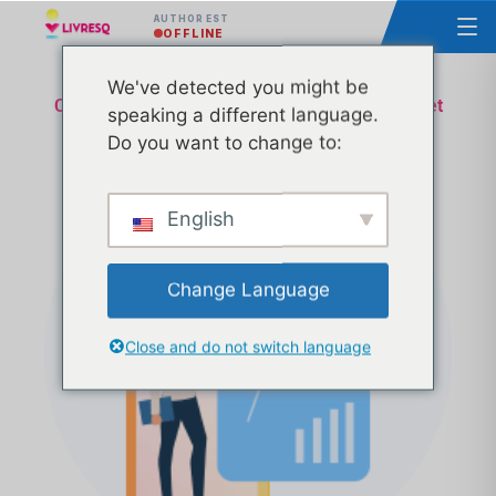
AUTHOR EST
OFFLINE
We've detected you might be
Cours d'homologation Ministère de l'Education et
speaking a different language.
de la Recherche - Support technique et
Do you want to change to:
administratif - Transa 21
English
Change Language
Close and do not switch language