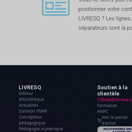
positionner votre cont
LIVRESQ ? Les lignes,
séparateurs sont là po
LIVRESQ
Soutien à la
Éditeur
clientèle
Bibliothèque
help@livresq.
Actualités
Formation
Solution PNRR
ANPC
Concepteur
Voir le panier
pédagogique
d'achat
Pédagogie numérique