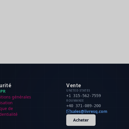
urité
Vente
PR
UNITED STATES
+1 315-562-7559
itions générales
ROUMANIE
lisation
+40 371-089-200
ique de
sales@livresq.com
dentialité
Acheter