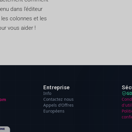
enu dans l'éditeur
 les colonnes et les
ur vous aider !
Entreprise
Séc
Info
GD
Contactez nous
Cond
com
Appels d’Offres
d'uti
Européens
Polit
confi