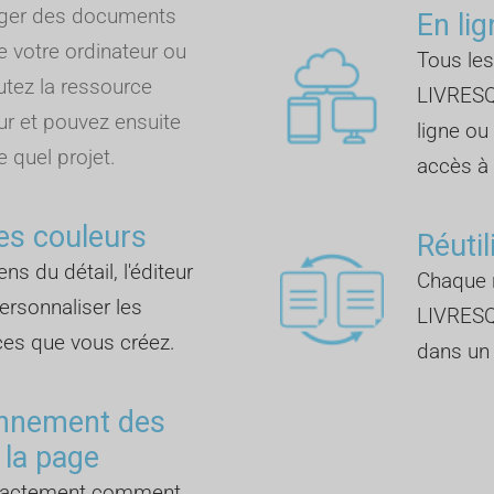
rger des documents
En lig
e votre ordinateur ou
Tous les
outez la ressource
LIVRESQ
ur et pouvez ensuite
ligne ou
e quel projet.
accès à I
es couleurs
Réutil
ns du détail, l'éditeur
Chaque r
rsonnaliser les
LIVRESQ
ces que vous créez.
dans un 
onnement des
 la page
exactement comment