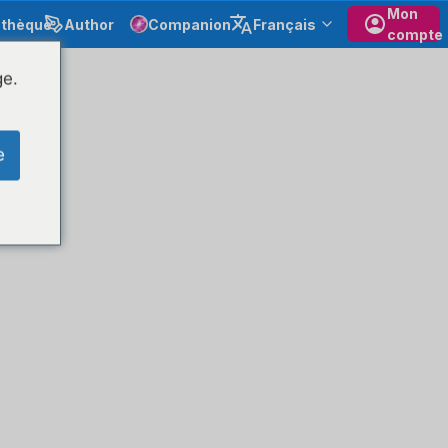
Mon
othèque
Author
Companion
Français
compte
ge.
e