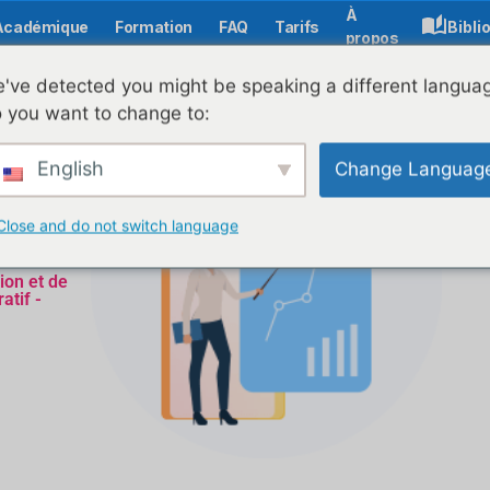
À
Académique
Formation
FAQ
Tarifs
Bibli
propos
've detected you might be speaking a different langua
 you want to change to:
English
Change Languag
Close and do not switch language
ion et de
atif -