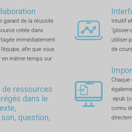
llaboration
Inter
e garant de la réussite
Intuitif 
ssource créée dans
"glisser
artagée immédiatement
utiliser
'équipe, afin que vous
de cours
ler en même temps sur
Impor
Chaque 
s de ressources
également
grégés dans le
.epub (c
texte,
connu de
 son, question,
directem