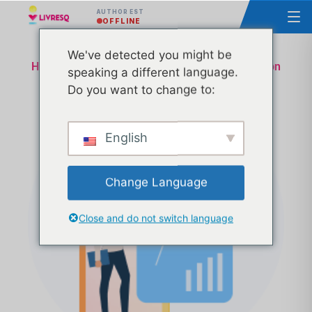
AUTHOR EST
OFFLINE
We've detected you might be
Homologation des leçons Ministère de l'éducation
speaking a different language.
et de la recherche - Appui technique et
Do you want to change to:
administratif - Tranche 26
English
Change Language
Close and do not switch language