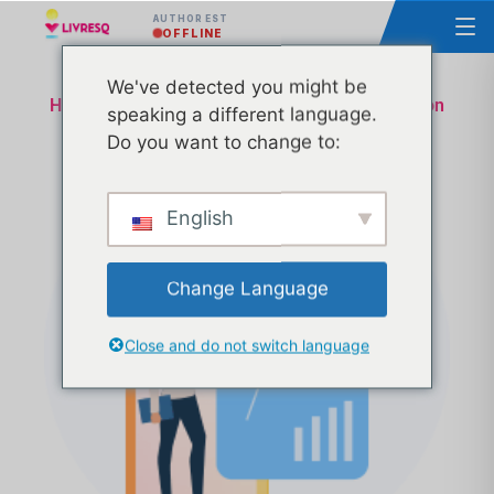
AUTHOR EST
OFFLINE
We've detected you might be
Homologation des leçons Ministère de l'éducation
speaking a different language.
et de la recherche - Appui technique et
Do you want to change to:
administratif - Tranche 4
English
Change Language
Close and do not switch language