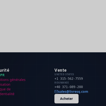
urité
Vente
PR
UNITED STATES
+1 315-562-7559
itions générales
ROUMANIE
lisation
+40 371-089-200
ique de
sales@livresq.com
dentialité
Acheter