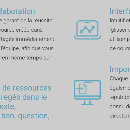
llaboration
Inter
e garant de la réussite
Intuitif 
ssource créée dans
"glisser
artagée immédiatement
utiliser
'équipe, afin que vous
de cours
ler en même temps sur
Impor
Chaque 
s de ressources
également
grégés dans le
.epub (c
texte,
connu de
 son, question,
directem