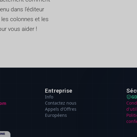
enu dans l'éditeur
 les colonnes et les
ur vous aider !
Entreprise
Séc
Info
GD
Contactez nous
Cond
com
Appels d’Offres
d'uti
Européens
Polit
confi