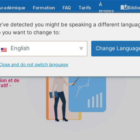
À
Académique
Formation
FAQ
Tarifs
Bibli
propos
've detected you might be speaking a different langua
 you want to change to:
English
Change Languag
Close and do not switch language
ion et de
atif -