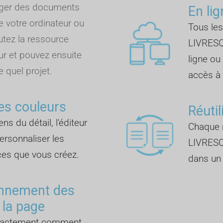
rger des documents
En lig
e votre ordinateur ou
Tous les
outez la ressource
LIVRESQ
ur et pouvez ensuite
ligne ou
e quel projet.
accès à I
es couleurs
Réutil
ns du détail, l'éditeur
Chaque r
rsonnaliser les
LIVRESQ
ces que vous créez.
dans un 
onnement des
 la page
exactement comment