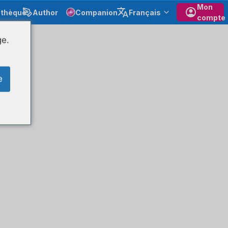
Mon
othèque
Author
Companion
Français
compte
ge.
e