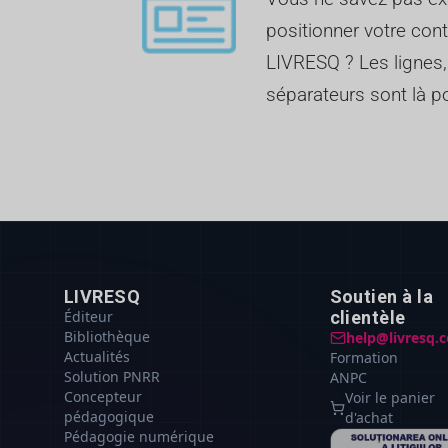
positionner votre cont
LIVRESQ ? Les lignes,
séparateurs sont là po
LIVRESQ
Soutien à la
Éditeur
clientèle
Bibliothèque
help@livresq.
Actualités
Formation
Solution PNRR
ANPC
Concepteur
Voir le panier
pédagogique
d'achat
Pédagogie numérique