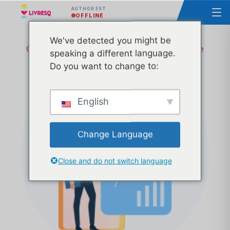
AUTHOR EST
OFFLINE
We've detected you might be
Cours - Concevoir la réalisation et l'utilisation de
speaking a different language.
ressources éducatives libres Groupe 6
Do you want to change to:
English
Change Language
Close and do not switch language