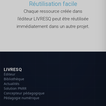
Réutilisation facile
Chaque ressource créée dans
l'éditeur LIVRESQ peut être réutilisée
immédiatement dans un autre projet.
LIVRESQ
Éditeur
Bibliothèque
Actualités
Solution PNRR
Concepteur pédagogique
Pédagogie numérique