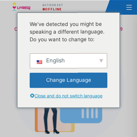
AUTHOR EST
OFFLINE
We've detected you might be
Cours - Principes de base du LIVRESQ - Groupe 9
speaking a different language.
Do you want to change to:
English
Change Language
Close and do not switch language