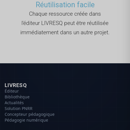
Réutilisation facile
Chaque ressource créée dans
l'éditeur LIVRESQ peut être réutilisée
immédiatement dans un autre projet.
LIVRESQ
Éditeur
Bibliothèque
Actualités
Solution PNRR
Concepteur pédagogique
Pédagogie numérique