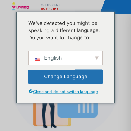
AUTHOR EST
OFFLINE
We've detected you might be
Curs – Bazele utilizării LIVRESQ – Grupa 38
speaking a different language.
Do you want to change to:
English
Change Language
Close and do not switch language