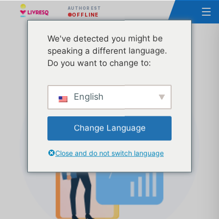
AUTHOR EST
OFFLINE
We've detected you might be
Curs – Proiectarea realizarea și utilizarea
speaking a different language.
Resurselor Educaționale Deschise Grupa 2
Do you want to change to:
English
Change Language
Close and do not switch language