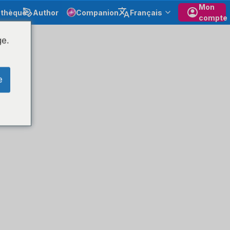
Mon
othèque
Author
Companion
Français
compte
ge.
e