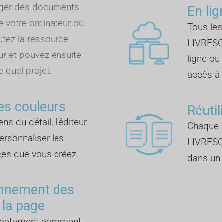
rger des documents
En lig
e votre ordinateur ou
Tous les
outez la ressource
LIVRESQ
ur et pouvez ensuite
ligne ou
e quel projet.
accès à I
es couleurs
Réutil
ns du détail, l'éditeur
Chaque r
rsonnaliser les
LIVRESQ
ces que vous créez.
dans un 
onnement des
 la page
exactement comment