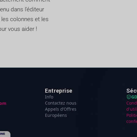
enu dans l'éditeur
 les colonnes et les
ur vous aider !
Entreprise
Séc
Info
GD
Contactez nous
Cond
com
Appels d’Offres
d'uti
Européens
Polit
confi