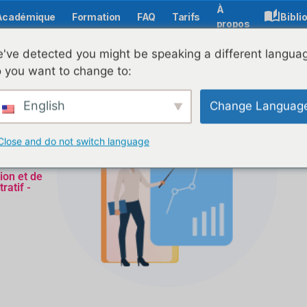
À
Académique
Formation
FAQ
Tarifs
Bibli
propos
've detected you might be speaking a different langua
 you want to change to:
English
Change Languag
Close and do not switch language
ion et de
ratif -