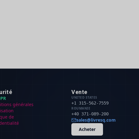
urité
Vente
PR
UNITED STATES
+1 315-562-7559
itions générales
ROUMANIE
lisation
+40 371-089-200
ique de
sales@livresq.com
dentialité
Acheter