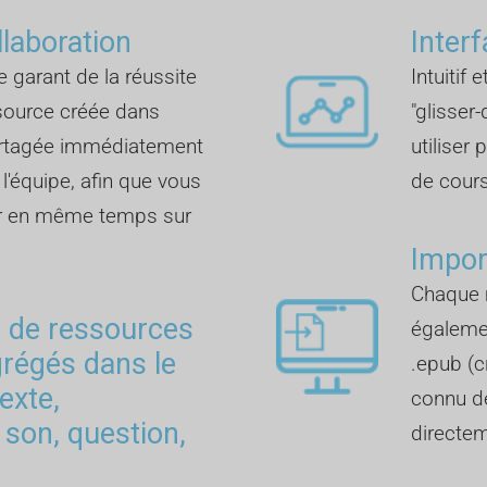
llaboration
Inter
e garant de la réussite
Intuitif 
ssource créée dans
"glisser
artagée immédiatement
utiliser
'équipe, afin que vous
de cours
ler en même temps sur
Impor
Chaque 
s de ressources
également
grégés dans le
.epub (c
texte,
connu de
 son, question,
directem