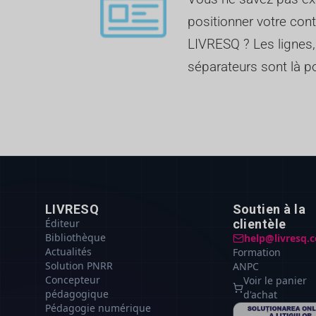
positionner votre cont
LIVRESQ ? Les lignes,
séparateurs sont là po
LIVRESQ
Soutien à la
Éditeur
clientèle
Bibliothèque
help@livresq.
Actualités
Formation
Solution PNRR
ANPC
Concepteur
Voir le panier
pédagogique
d'achat
Pédagogie numérique