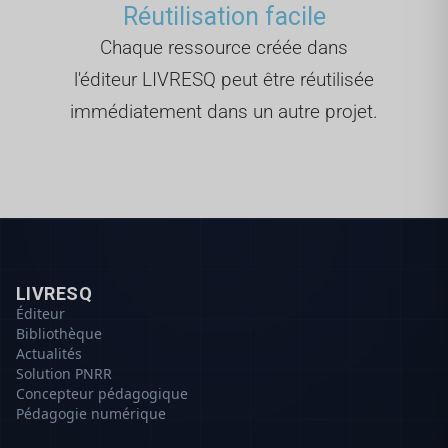
Réutilisation facile
Chaque ressource créée dans
l'éditeur LIVRESQ peut être réutilisée
immédiatement dans un autre projet.
LIVRESQ
Éditeur
Bibliothèque
Actualités
Solution PNRR
Concepteur pédagogique
Pédagogie numérique