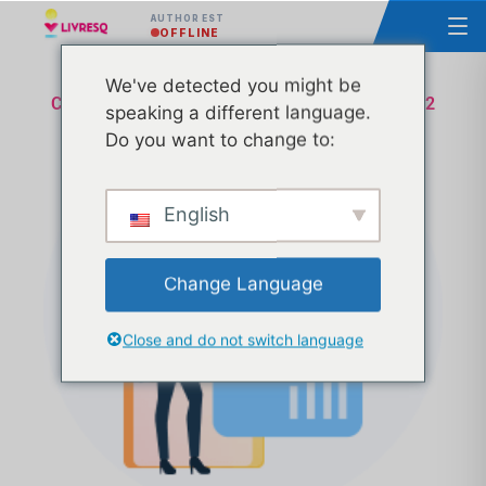
AUTHOR EST
OFFLINE
We've detected you might be
Cours - Principes de base du LIVRESQ - Groupe 2
speaking a different language.
Do you want to change to:
English
Change Language
Close and do not switch language