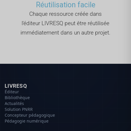
Réutilisation facile
Chaque ressource créée dans
l'éditeur LIVRESQ peut être réutilisée
immédiatement dans un autre projet.
LIVRESQ
Éditeur
Bibliothèque
Actualités
Solution PNRR
Concepteur pédagogique
Pédagogie numérique