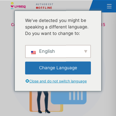
AUTHOR EST
OFFLINE
We've detected you might be
Cours - Principes de base du LIVRESQ - Groupe 15
speaking a different language.
Do you want to change to:
English
Change Language
Close and do not switch language