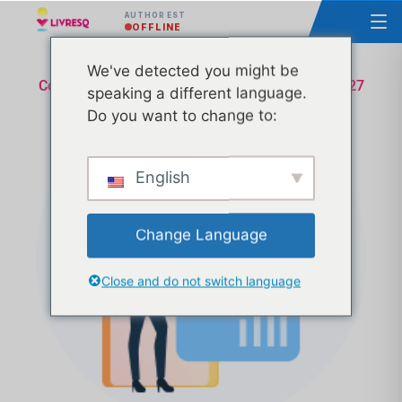
AUTHOR EST
OFFLINE
We've detected you might be
Cours - Principes de base du LIVRESQ - Groupe 27
speaking a different language.
Do you want to change to:
English
Change Language
Close and do not switch language