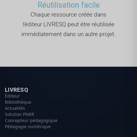
Réutilisation facile
Chaque ressource créée dans
l'éditeur LIVRESQ peut être réutilisée
immédiatement dans un autre projet.
LIVRESQ
Éditeur
Bibliothèque
Actualités
Solution PNRR
Concepteur pédagogique
Pédagogie numérique