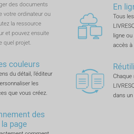
rger des documents
En lig
e votre ordinateur ou
Tous les
outez la ressource
LIVRESQ
ur et pouvez ensuite
ligne ou
e quel projet.
accès à I
es couleurs
Réutil
ns du détail, l'éditeur
Chaque r
rsonnaliser les
LIVRESQ
ces que vous créez.
dans un 
onnement des
 la page
exactement comment