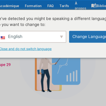
À
Académique
Formation
FAQ
Tarifs
Bibli
propos
've detected you might be speaking a different langua
 you want to change to:
English
Change Languag
Close and do not switch language
upe 29