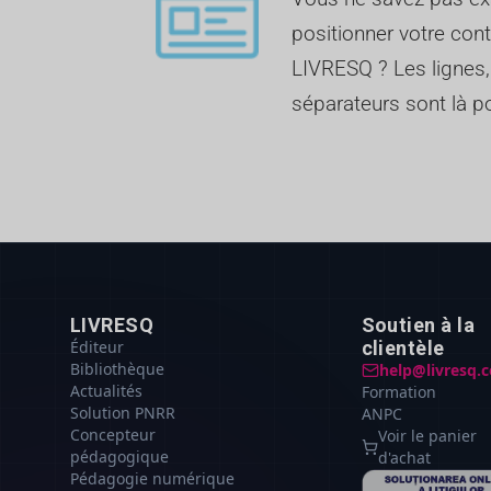
positionner votre cont
LIVRESQ ? Les lignes,
séparateurs sont là po
LIVRESQ
Soutien à la
Éditeur
clientèle
Bibliothèque
help@livresq.
Actualités
Formation
Solution PNRR
ANPC
Concepteur
Voir le panier
pédagogique
d'achat
Pédagogie numérique