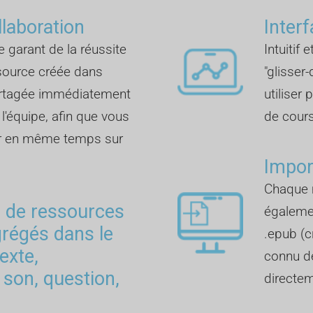
llaboration
Inter
e garant de la réussite
Intuitif 
ssource créée dans
"glisser
artagée immédiatement
utiliser
'équipe, afin que vous
de cours
ler en même temps sur
Impor
Chaque 
s de ressources
également
grégés dans le
.epub (c
texte,
connu de
 son, question,
directem