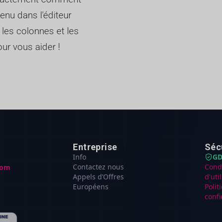
enu dans l'éditeur
 les colonnes et les
ur vous aider !
Entreprise
Séc
Info
GD
Contactez nous
Cond
com
Appels d’Offres
d'uti
Européens
Polit
confi