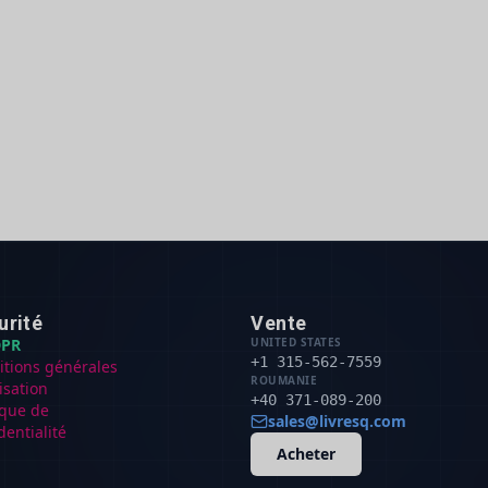
urité
Vente
PR
UNITED STATES
+1 315-562-7559
itions générales
ROUMANIE
lisation
+40 371-089-200
ique de
sales@livresq.com
dentialité
Acheter