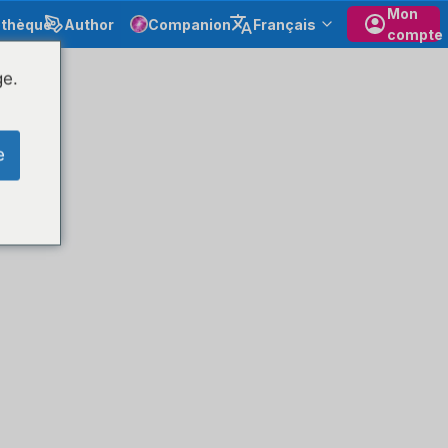
Mon
othèque
Author
Companion
Français
compte
ge.
e