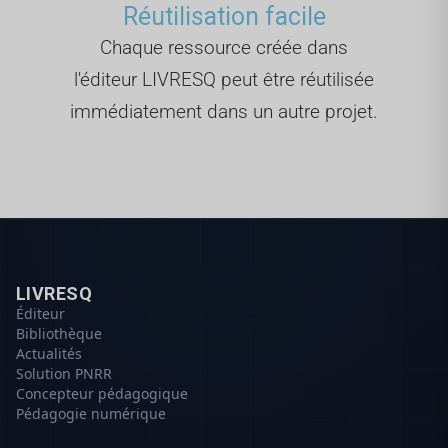
Réutilisation facile
Chaque ressource créée dans
l'éditeur LIVRESQ peut être réutilisée
immédiatement dans un autre projet.
LIVRESQ
Éditeur
Bibliothèque
Actualités
Solution PNRR
Concepteur pédagogique
Pédagogie numérique