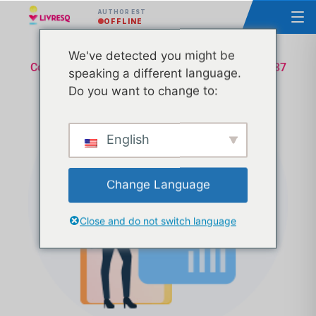
AUTHOR EST
OFFLINE
We've detected you might be
Cours - Principes de base du LIVRESQ - Groupe 37
speaking a different language.
Do you want to change to:
English
Change Language
Close and do not switch language