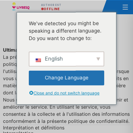
AUTHOR EST
OFFLINE
Politique de
We've detected you might be
speaking a different language.
confidentialité
Do you want to change to:
Ultima actualizare: 31 martie 2026
La présente politique de confidentialité décrit nos
English
politiques et procédures concernant la collecte,
l'utilisation et la divulgation de vos informations lorsque
Change Language
vous utilisez le service et vous informe de vos droits en
matière de protection de la vie privée et de la manière
dont la loi vous protège.
Close and do not switch language
Nous utilisons vos données personnelles pour fournir et
améliorer le service. En utilisant le service, vous
consentez à la collecte et à l'utilisation des informations
conformément à la présente politique de confidentialité.
Interprétation et définitions