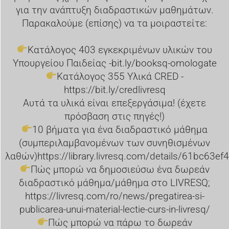
για την ανάπτυξη διαδραστικών μαθημάτων.
Παρακαλούμε (επίσης) να τα μοιραστείτε:
Κατάλογος 403 εγκεκριμένων υλικών του
Υπουργείου Παιδείας -
bit.ly/booksq-omologate
Κατάλογος 355 Υλικά CRED -
https://bit.ly/credlivresq
Αυτά τα υλικά είναι επεξεργάσιμα! (έχετε
πρόσβαση στις πηγές!)
10 βήματα για ένα διαδραστικό μάθημα
(συμπεριλαμβανομένων των συνηθισμένων
λαθών)
https://library.livresq.com/details/61bc63
Πώς μπορώ να δημοσιεύσω ένα δωρεάν
διαδραστικό μάθημα/μάθημα στο LIVRESQ;
https://livresq.com/ro/news/pregatirea-si-
publicarea-unui-material-lectie-curs-in-livresq/
Πώς μπορώ να πάρω το δωρεάν