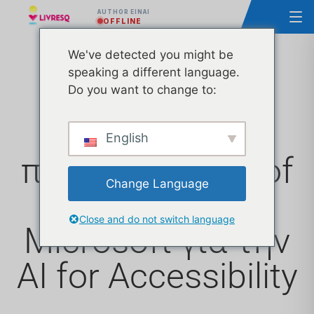
AUTHOR ΕΊΝΑΙ
OFFLINE
We've detected you might be
speaking a different language.
Η Ascendia
Do you want to change to:
εισήχθη στο
English
παγκόσμιο Hall of
Change Language
Fame της
Close and do not switch language
Microsoft για την
AI for Accessibility