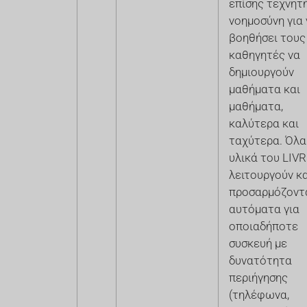
επίσης τεχνητ
νοημοσύνη για 
βοηθήσει τους
καθηγητές να
δημιουργούν
μαθήματα και
μαθήματα,
καλύτερα και
ταχύτερα. Όλα
υλικά του LIV
λειτουργούν κα
προσαρμόζοντ
αυτόματα για
οποιαδήποτε
συσκευή με
δυνατότητα
περιήγησης
(τηλέφωνα,