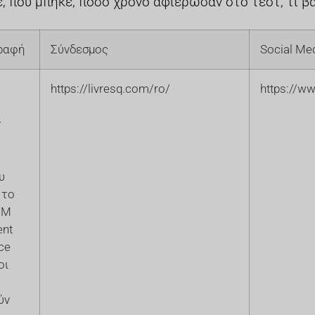
 πού μπήκε, πόσο χρόνο αφιέρωσαν στο τεστ, τι βα
ραφή
Σύνδεσμος
Social Me
https://livresq.com/ro/
https://w
ν
υ
 το
RM
ent
ce
οι
ύν