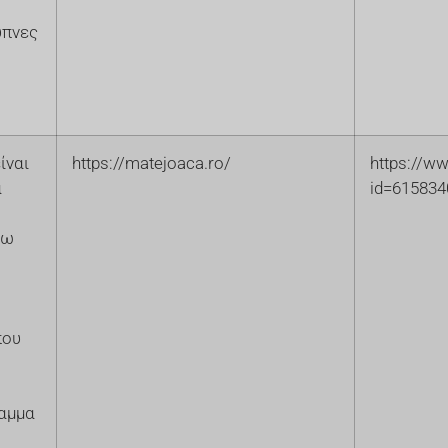
υπνες
ίναι
https://matejoaca.ro/
https://w
α
id=61583
νω
που
αμμα