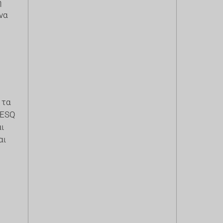
ή
να
 τα
RESQ
ι
αι