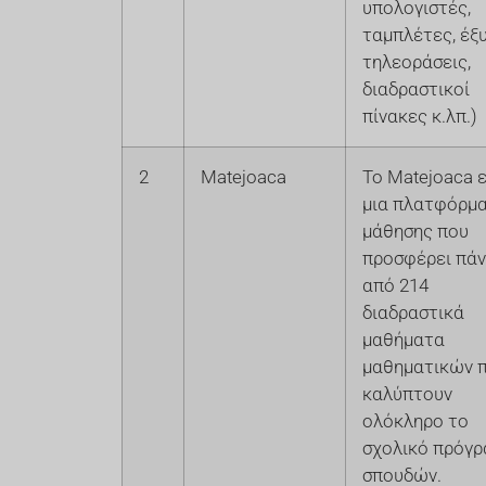
υπολογιστές,
ταμπλέτες, έξ
τηλεοράσεις,
διαδραστικοί
πίνακες κ.λπ.)
2
Matejoaca
Το Matejoaca ε
μια πλατφόρμ
μάθησης που
προσφέρει πά
από 214
διαδραστικά
μαθήματα
μαθηματικών 
καλύπτουν
ολόκληρο το
σχολικό πρόγρ
σπουδών.