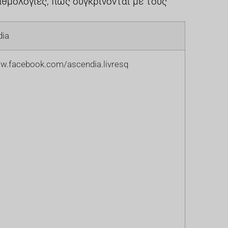
θμολογίες, πώς συγκρίνονται με τους
dia
ww.facebook.com/ascendia.livresq