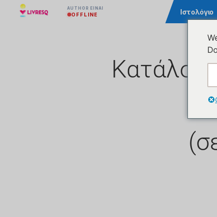
AUTHOR ΕΊΝΑΙ
Κοινότητα
Ιστολόγιο
OFFLINE
We
Do
Κατάλογο
(σ