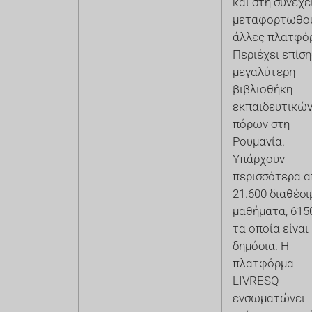
και στη συνέχε
μεταφορτωθού
άλλες πλατφό
Περιέχει επίση
μεγαλύτερη
βιβλιοθήκη
εκπαιδευτικώ
πόρων στη
Ρουμανία.
Υπάρχουν
περισσότερα 
21.600 διαθέσι
μαθήματα, 615
τα οποία είναι
δημόσια. Η
πλατφόρμα
LIVRESQ
ενσωματώνει