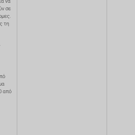
ια να
ν σε
ρμες.
ς τη
ν
από
μα
0 από