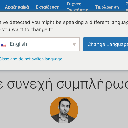
Συχνές
Ακαδημαϊκά
Εκπαίδευση
Τιμολόγηση
Ερωτήσεις
μ
've detected you might be speaking a different langua
 you want to change to:
ς ρουμανικών εκπα
English
Change Languag
πλατφορμών
Close and do not switch language
ε συνεχή συμπλήρω