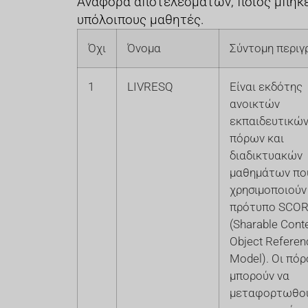
Αναφορά αποτελεσμάτων, ποιος μπήκε,
υπόλοιπους μαθητές.
Όχι
Όνομα
Σύντομη περιγ
1
LIVRESQ
Είναι εκδότης
ανοικτών
εκπαιδευτικώ
πόρων και
διαδικτυακών
μαθημάτων πο
χρησιμοποιούν
πρότυπο SCO
(Sharable Cont
Object Referen
Model). Οι πόρ
μπορούν να
μεταφορτωθο