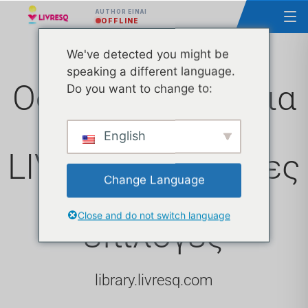
AUTHOR ΕΊΝΑΙ
OFFLINE
We've detected you might be
speaking a different language.
Οδικός χάρτης για
Do you want to change to:
τη βιβλιοθήκη
English
LIVRESQ και άλλες
Change Language
εκδοτικές
Close and do not switch language
επιλογές
library.livresq.com