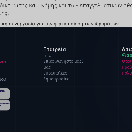
ικτύωσης και μνήμης και των επαγγελματικών οθον
ung.
ική συνεργασία για την ψηφιοποίηση των ιδρυμάτων
Εταιρεία
Ασφ
Info
GD
Επικοινωνήστε μαζί
Όροι
com
μας
Προϋ
Ευρωπαϊκές
Πολι
Δημοπρασίες
ιού