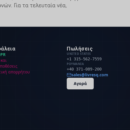
ών. Για τα τελευταία νέα,
άλεια
Πωλήσεις
PR
UNITED STATES
+1 315-562-7559
 και
ΡΟΥΜΑΝΊΑ
ποθέσεις
+40 371-089-200
τική απορρήτου
sales@livresq.com
Αγορά