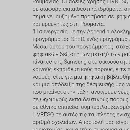
Ρουμανίας. Οι άδειες χρήσης LIVRESQ 
σε διάφορα εκπαιδευτικά ιδρύματα: απ
σημαίνει αυξημένη πρόσβαση σε ψηφια
και ερευνητές στη Ρουμανία.
"Η συνεργασία με την Ascendia ολοκλ
προγράμματος SEED, ενός προγράμματο
Μέσω αυτού του προγράμματος, στοχεύ
ψηφιακών δεξιοτήτων μεταξύ των μαθη
πίνακες της Samsung στο οικοσύστημα
κοινούς εκπαιδευτικούς πόρους, είτε 
νομούς, είτε για μια ψηφιακή βιβλιοθ
και μια απόδειξη της δέσμευσής μας 
που μπαίνει στην τάξη, ανοίγουμε νέε
σε ψηφιακούς εκπαιδευτικούς πόρους 
σε εθνικό επίπεδο, συμπεριλαμβανομέ
LIVRESQ σε αυτές τις ταμπλέτες ενισχ
αριθμό σχολείων. Αποστολή μας είναι
καινοτομίας, και αυτή η συνεργασία με