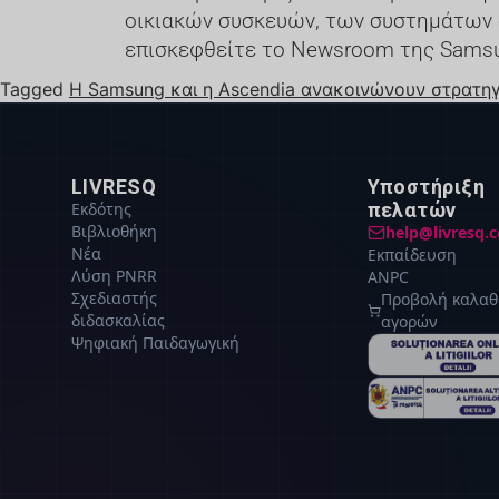
οικιακών συσκευών, των συστημάτων δ
επισκεφθείτε το Newsroom της Sams
Tagged
Η Samsung και η Ascendia ανακοινώνουν στρατηγ
LIVRESQ
Υποστήριξη
Εκδότης
πελατών
Βιβλιοθήκη
help@livresq.
Νέα
Εκπαίδευση
Λύση PNRR
ANPC
Σχεδιαστής
Προβολή καλαθ
διδασκαλίας
αγορών
Ψηφιακή Παιδαγωγική