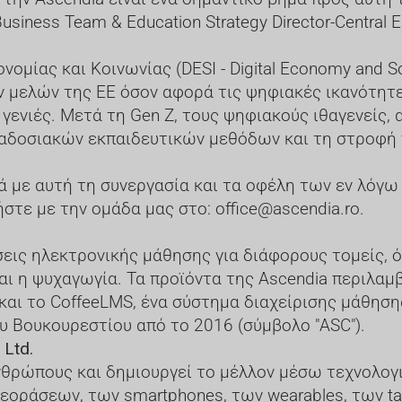
 Business Team & Education Strategy Director-Central 
μίας και Κοινωνίας (DESI - Digital Economy and Soc
ν μελών της ΕΕ όσον αφορά τις ψηφιακές ικανότητ
 γενιές. Μετά τη Gen Z, τους ψηφιακούς ιθαγενείς, 
αδοσιακών εκπαιδευτικών μεθόδων και τη στροφή π
ά με αυτή τη συνεργασία και τα οφέλη των εν λόγω
τε με την ομάδα μας στο: office@ascendia.ro.
εις ηλεκτρονικής μάθησης για διάφορους τομείς, ό
αι η ψυχαγωγία. Τα προϊόντα της Ascendia περιλαμ
αι το CoffeeLMS, ένα σύστημα διαχείρισης μάθησης 
υ Βουκουρεστίου από το 2016 (σύμβολο "ASC").
 Ltd.
νθρώπους και δημιουργεί το μέλλον μέσω τεχνολογι
εοράσεων, των smartphones, των wearables, των t