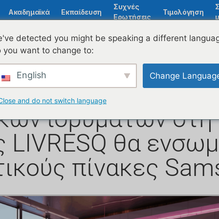
Συχνές
Ακαδημαϊκά
Εκπαίδευση
Τιμολόγηση
Ερωτήσεις
μ
've detected you might be speaking a different langua
 you want to change to:
 και η Ascendia αν
English
Change Languag
νεργασία για την ψ
Close and do not switch language
κών ιδρυμάτων στη 
ς LIVRESQ θα ενσωμ
ικούς πίνακες Sams