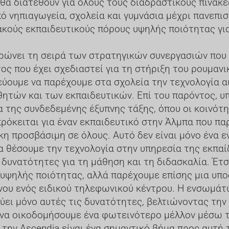
θα διατεθούν για όλους τους διαδραστικούς πίνακε
ό νηπιαγωγεία, σχολεία και γυμνάσια μέχρι πανεπισ
κούς εκπαιδευτικούς πόρους υψηλής ποιότητας για
ηρώνει τη σειρά των στρατηγικών συνεργασιών που
ς που έχει σχεδιαστεί για τη στήριξη του ρουμανι
ουμε να παρέχουμε στα σχολεία την τεχνολογία αι
τών και των εκπαιδευτικών. Επί του παρόντος, υπ
 της συνδεδεμένης έξυπνης τάξης, όπου οι κοινό
πρόκειται για έναν εκπαιδευτικό στην Άλμπα που πα
ήκη προσβάσιμη σε όλους. Αυτό δεν είναι μόνο ένα 
να θέσουμε την τεχνολογία στην υπηρεσία της εκπα
ς δυνατότητες για τη μάθηση και τη διδασκαλία. Έτ
υψηλής ποιότητας, αλλά παρέχουμε επίσης μια υπ
νου ενός ειδικού τηλεφωνικού κέντρου. Η ενσωμά
ύει μόνο αυτές τις δυνατότητες, βελτιώνοντας την
 να οικοδομήσουμε ένα φωτεινότερο μέλλον μέσω τ
 την Ascendia είναι ένα σημαντικό βήμα προς αυτή τ