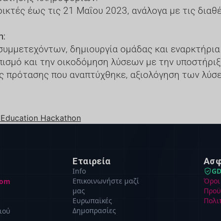
οικτές έως τις 21 Μαΐου 2023, ανάλογα με τις διαθ
n:
συμμετεχόντων, δημιουργία ομάδας και εναρκτήρια
οπισμό και την οικοδόμηση λύσεων με την υποστήρι
ς πρότασης που αναπτύχθηκε, αξιολόγηση των λύσε
2Education Hackathon
Εταιρεία
Ασφ
Info
GD
Επικοινωνήστε μαζί
Όροι
com
μας
Προϋ
Ευρωπαϊκές
Πολι
Δημοπρασίες
ιού