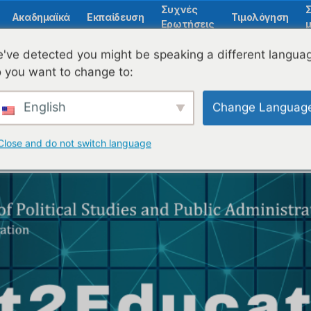
Συχνές
Ακαδημαϊκά
Εκπαίδευση
Τιμολόγηση
Ερωτήσεις
μ
've detected you might be speaking a different langua
 you want to change to:
 λύση που χρησιμοπ
English
Change Languag
rt2Education Hacka
Close and do not switch language