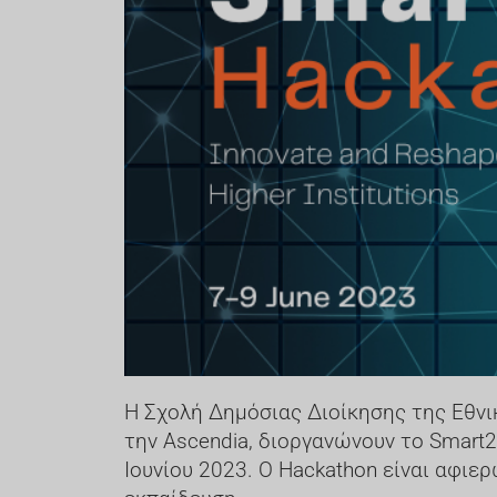
Η Σχολή Δημόσιας Διοίκησης της Εθνι
την Ascendia, διοργανώνουν το Smart2
Ιουνίου 2023. Ο Hackathon είναι αφιε