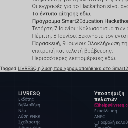
Οι εγγραφές για το Hackathon είναι αν
Το έντυπο αίτησης εδώ.
Πρόγραμμα Smart2Education Hackatho
Τετάρτη 7 Ιουνίου: Καλωσόρισμα των 
Πέμπτη, 8 Ιουνίου: Ξεκινήστε τον εντ
Παρασκευή, 9 Ιουνίου: Ολοκλήρωση τη
επιτροπή και τελετή βράβευσης.
Περισσότερες λεπτομέρειες εδώ.
Tagged
LIVRESQ η λύση που χρησιμοποιήθηκε στο Smart
LIVRESQ
Υποστήριξη
Εκδότης
πελατών
Βιβλιοθήκη
help@livresq.
Νέα
Εκπαίδευση
Λύση PNRR
ANPC
Σχεδιαστής
Προβολή καλαθ
διδασκαλίας
αγορών