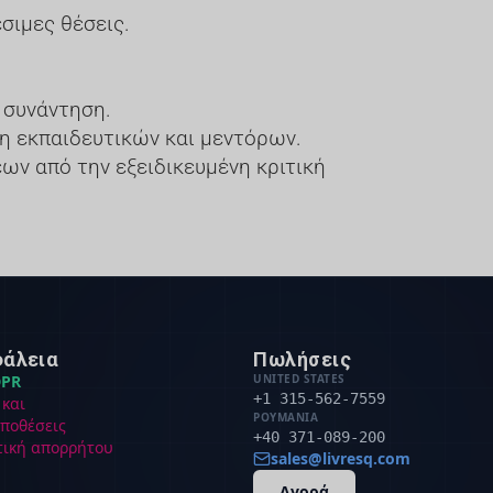
έσιμες θέσεις.
 συνάντηση.
ξη εκπαιδευτικών και μεντόρων.
ων από την εξειδικευμένη κριτική
άλεια
Πωλήσεις
PR
UNITED STATES
+1 315-562-7559
 και
ΡΟΥΜΑΝΊΑ
ποθέσεις
+40 371-089-200
τική απορρήτου
sales@livresq.com
Αγορά