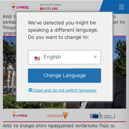
AUTHOR ΕΊΝΑΙ
OFFLINE
Από το όνειρο στον πραγματικό αντίκτυπο: Πώς οι
εκπαιδευτικοί διαμόρφωσαν το LIVRESQ και έβαλαν τη
We've detected you might be
Ρουμανία στην πρώτη γραμμή της ευρωπαϊκής
speaking a different language.
ψηφιακής εκπαίδευσης
Do you want to change to:
English
Change Language
Close and do not switch language
Από το όνειρο στον πραγματικό αντίκτυπο Πώς οι