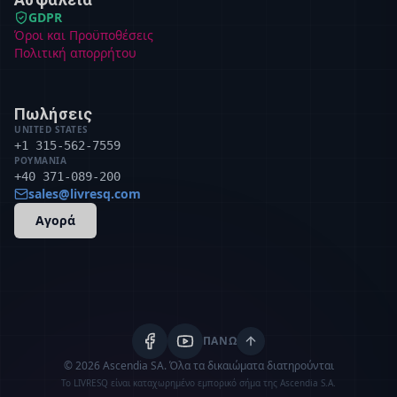
GDPR
Όροι και Προϋποθέσεις
Πολιτική απορρήτου
Πωλήσεις
UNITED STATES
+1 315-562-7559
ΡΟΥΜΑΝΊΑ
+40 371-089-200
sales@livresq.com
Αγορά
ΠΆΝΩ
© 2026 Ascendia SA.
Όλα τα δικαιώματα διατηρούνται
Το LIVRESQ είναι καταχωρημένο εμπορικό σήμα της Ascendia S.A.