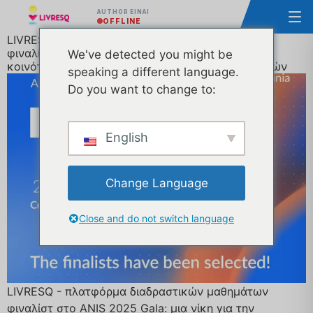
AUTHOR ΕΊΝΑΙ
OFFLINE
LIVRESQ - διαδραστική πλατφόρμα μαθημάτων
φιναλίστ στο ANIS 2025 Gala: μια νίκη για την
We've detected you might be
κοινότητα των εκπαιδευτικών και των εκπαιδευτών
speaking a different language.
Do you want to change to:
English
Change Language
Close and do not switch language
LIVRESQ - πλατφόρμα διαδραστικών μαθημάτων
φιναλίστ στο ANIS 2025 Gala: μια νίκη για την