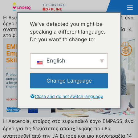
AUTHOR ΕΊΝΑΙ
OFFLINE
Η Ascendia, εταίρος στο ευρωπαϊκό έργο EMPASS, ένα
έργο για τις δεξιότητες απασχόλησης που θα
We've detected you might be
αναπτυχθεί από την JA Europe και μια κοινοπραξία 14
speaking a different language.
εταίρων με χρηματοδότηση από την ΕΕ.
Do you want to change to:
English
Change Language
Close and do not switch language
Η Ascendia, εταίρος στο ευρωπαϊκό έργο EMPASS, ένα
έργο για τις δεξιότητες απασχόλησης που θα
αναπτυχθεί από την JA Europe και μια κοινοπραξία 14