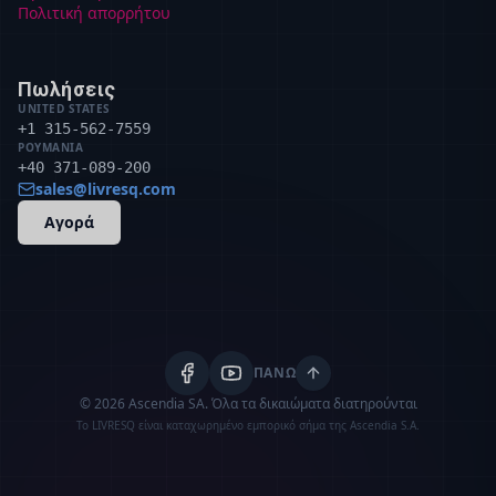
Πολιτική απορρήτου
Πωλήσεις
UNITED STATES
+1 315-562-7559
ΡΟΥΜΑΝΊΑ
+40 371-089-200
sales@livresq.com
Αγορά
ΠΆΝΩ
© 2026 Ascendia SA.
Όλα τα δικαιώματα διατηρούνται
Το LIVRESQ είναι καταχωρημένο εμπορικό σήμα της Ascendia S.A.