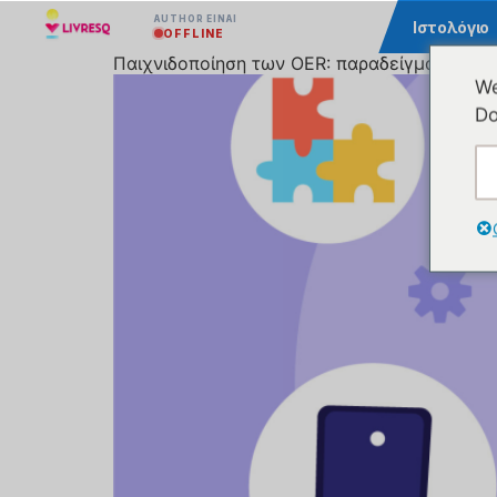
AUTHOR ΕΊΝΑΙ
Κοινότητα
Ιστολόγιο
OFFLINE
Παιχνιδοποίηση των ΟΕR: παραδείγματα, θε
We
Do