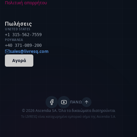
Πολιτική απορρήτου
Πωλήσεις
UNITED STATES
+1 315-562-7559
ΡΟΥΜΑΝΊΑ
+40 371-089-200
sales@livresq.com
Αγορά
ΠΆΝΩ
© 2026 Ascendia SA.
Όλα τα δικαιώματα διατηρούνται
Το LIVRESQ είναι καταχωρημένο εμπορικό σήμα της Ascendia S.A.