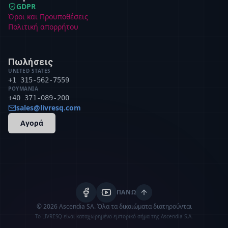
GDPR
Όροι και Προϋποθέσεις
Πολιτική απορρήτου
Πωλήσεις
UNITED STATES
+1 315-562-7559
ΡΟΥΜΑΝΊΑ
+40 371-089-200
sales@livresq.com
Αγορά
ΠΆΝΩ
© 2026 Ascendia SA.
Όλα τα δικαιώματα διατηρούνται
Το LIVRESQ είναι καταχωρημένο εμπορικό σήμα της Ascendia S.A.