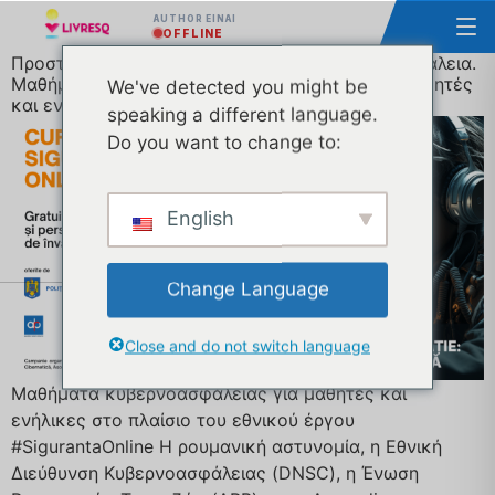
AUTHOR ΕΊΝΑΙ
OFFLINE
Προστασία μέσω της εκπαίδευσης: ψηφιακή ασφάλεια.
Μαθήματα ασφάλειας στον κυβερνοχώρο για μαθητές
We've detected you might be
και ενήλικες
speaking a different language.
Do you want to change to:
English
Change Language
Close and do not switch language
Μαθήματα κυβερνοασφάλειας για μαθητές και
ενήλικες στο πλαίσιο του εθνικού έργου
#SigurantaOnline Η ρουμανική αστυνομία, η Εθνική
Διεύθυνση Κυβερνοασφάλειας (DNSC), η Ένωση