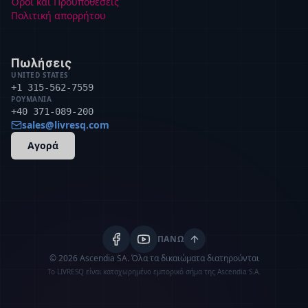
Όροι και Προϋποθέσεις
Πολιτική απορρήτου
Πωλήσεις
UNITED STATES
+1 315-562-7559
ΡΟΥΜΑΝΊΑ
+40 371-089-200
sales@livresq.com
Αγορά
ΠΆΝΩ
© 2026 Ascendia SA.
Όλα τα δικαιώματα διατηρούνται
Το LIVRESQ είναι καταχωρημένο εμπορικό σήμα της Ascendia S.A.