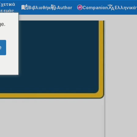
Σχετικά
Βιβλιοθήκη
Author
Companion
Ελληνικά
ε εμάς
ge.
e