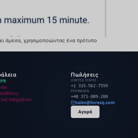
σκει άμεσα, χρησιμοποιώντας ένα πρότυπο
άλεια
Πωλήσεις
PR
UNITED STATES
+1 315-562-7559
 και
ΡΟΥΜΑΝΊΑ
ποθέσεις
+40 371-089-200
τική απορρήτου
sales@livresq.com
Αγορά