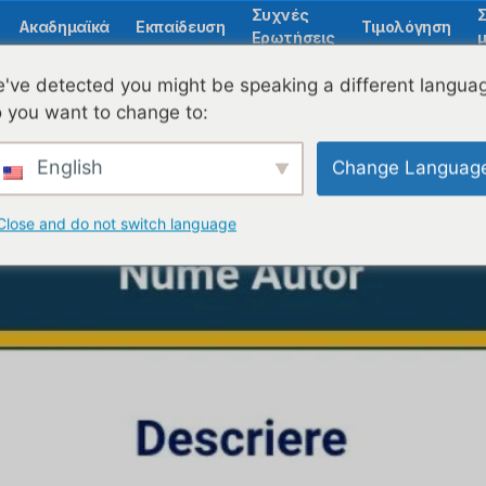
Συχνές
Ακαδημαϊκά
Εκπαίδευση
Τιμολόγηση
Ερωτήσεις
μ
ό μάθημα;
've detected you might be speaking a different langua
 you want to change to:
English
Change Languag
Close and do not switch language