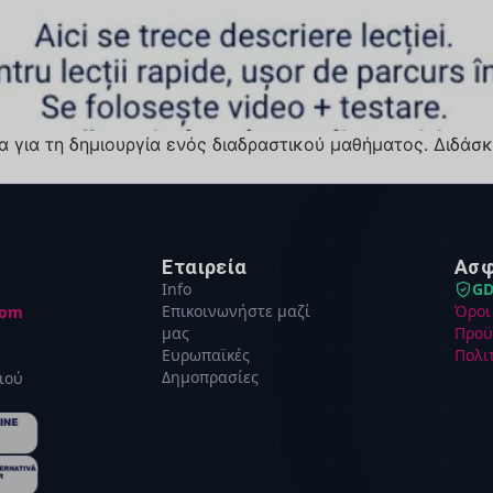
μα για τη δημιουργία ενός διαδραστικού μαθήματος. Διδά
Εταιρεία
Ασφ
Info
GD
Επικοινωνήστε μαζί
Όροι
com
μας
Προϋ
Ευρωπαϊκές
Πολι
Δημοπρασίες
ιού