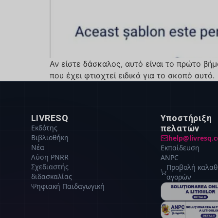
Αν είστε δάσκαλος, αυτό είναι το πρώτο βή
που έχει φτιαχτεί ειδικά για το σκοπό αυτό.
LIVRESQ
Υποστήριξη
Εκδότης
πελατών
Βιβλιοθήκη
help@livresq.
Νέα
Εκπαίδευση
Λύση PNRR
ANPC
Σχεδιαστής
Προβολή καλαθ
διδασκαλίας
αγορών
Ψηφιακή Παιδαγωγική