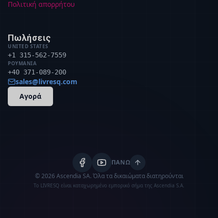
Πολιτική απορρήτου
Πωλήσεις
UNITED STATES
+1 315-562-7559
ΡΟΥΜΑΝΊΑ
+40 371-089-200
sales@livresq.com
Αγορά
ΠΆΝΩ
© 2026 Ascendia SA.
Όλα τα δικαιώματα διατηρούνται
Το LIVRESQ είναι καταχωρημένο εμπορικό σήμα της Ascendia S.A.