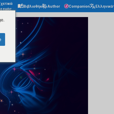
Σχετικά
Βιβλιοθήκη
Author
Companion
Ελληνικά
ε εμάς
ge.
e