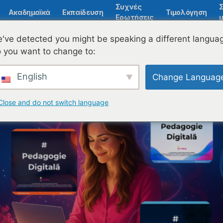
Συχνές
Ακαδημαϊκά
Εκπαίδευση
Τιμολόγηση
Ερωτήσεις
μ
VRESQ: Πώς η ψηφιοποίηση μεταμορφώνει τη διδασκαλία
've detected you might be speaking a different langua
 you want to change to:
English
Change Languag
Close and do not switch language