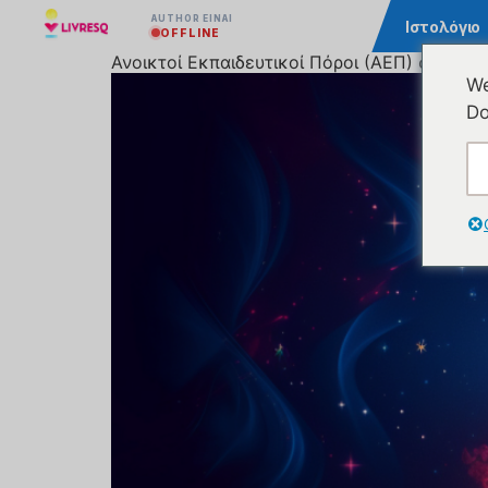
AUTHOR ΕΊΝΑΙ
Κοινότητα
Ιστολόγιο
OFFLINE
Ανοικτοί Εκπαιδευτικοί Πόροι (ΑΕΠ) στο LI
We
Do