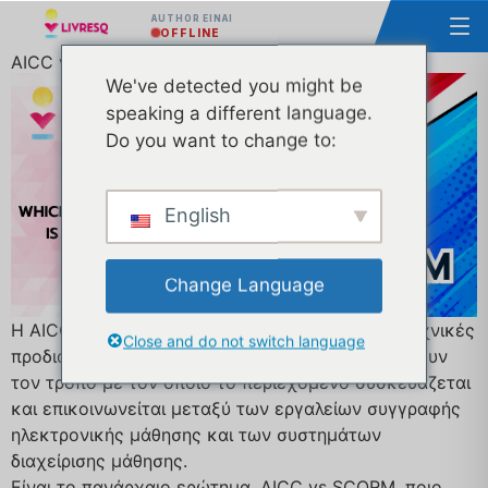
AUTHOR ΕΊΝΑΙ
OFFLINE
AICC vs SCORM - η οποία είναι καλύτερη?
We've detected you might be
speaking a different language.
Do you want to change to:
English
Change Language
Η AICC και το SCORM είναι δύο διαφορετικές τεχνικές
Close and do not switch language
προδιαγραφές για την ηλεκτρονική μάθηση. Ορίζουν
τον τρόπο με τον οποίο το περιεχόμενο συσκευάζεται
και επικοινωνείται μεταξύ των εργαλείων συγγραφής
ηλεκτρονικής μάθησης και των συστημάτων
διαχείρισης μάθησης.
Είναι το πανάρχαιο ερώτημα. AICC vs SCORM. ποιο