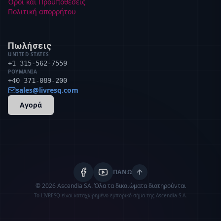
Όροι και Προϋποθέσεις
Πολιτική απορρήτου
Πωλήσεις
UNITED STATES
+1 315-562-7559
ΡΟΥΜΑΝΊΑ
+40 371-089-200
sales@livresq.com
Αγορά
ΠΆΝΩ
© 2026 Ascendia SA.
Όλα τα δικαιώματα διατηρούνται
Το LIVRESQ είναι καταχωρημένο εμπορικό σήμα της Ascendia S.A.