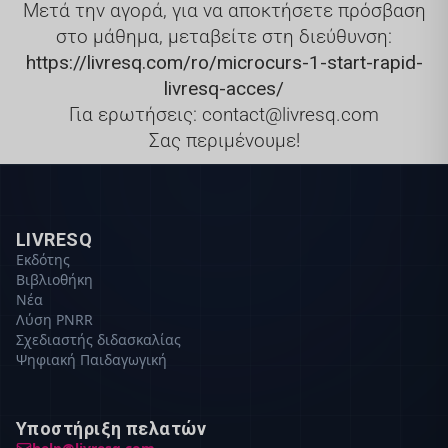
Μετά την αγορά, για να αποκτήσετε πρόσβαση
στο μάθημα, μεταβείτε στη διεύθυνση:
https://livresq.com/ro/microcurs-1-start-rapid-
livresq-acces/
Για ερωτήσεις: contact@livresq.com
Σας περιμένουμε!
LIVRESQ
Εκδότης
Βιβλιοθήκη
Νέα
Λύση PNRR
Σχεδιαστής διδασκαλίας
Ψηφιακή Παιδαγωγική
Υποστήριξη πελατών