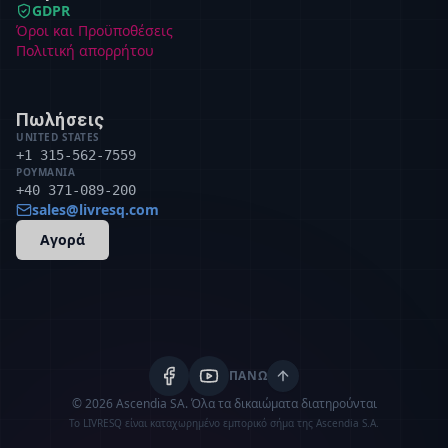
GDPR
Όροι και Προϋποθέσεις
Πολιτική απορρήτου
Πωλήσεις
UNITED STATES
+1 315-562-7559
ΡΟΥΜΑΝΊΑ
+40 371-089-200
sales@livresq.com
Αγορά
ΠΆΝΩ
© 2026 Ascendia SA.
Όλα τα δικαιώματα διατηρούνται
Το LIVRESQ είναι καταχωρημένο εμπορικό σήμα της Ascendia S.A.