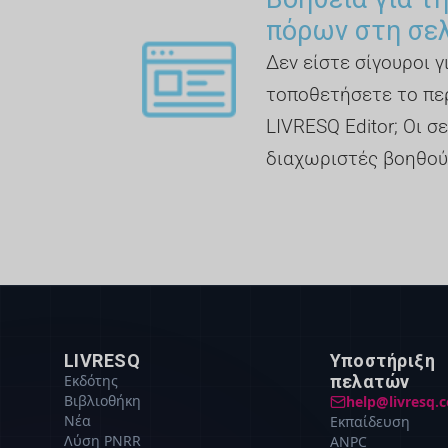
πόρων στη σε
Δεν είστε σίγουροι 
τοποθετήσετε το πε
LIVRESQ Editor; Οι σε
διαχωριστές βοηθού
LIVRESQ
Υποστήριξη
Εκδότης
πελατών
Βιβλιοθήκη
help@livresq.
Νέα
Εκπαίδευση
Λύση PNRR
ANPC