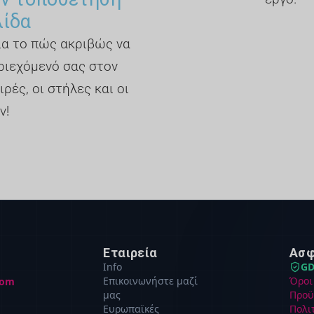
λίδα
για το πώς ακριβώς να
ριεχόμενό σας στον
ιρές, οι στήλες και οι
ν!
Εταιρεία
Ασφ
Info
GD
Επικοινωνήστε μαζί
Όροι
com
μας
Προϋ
Ευρωπαϊκές
Πολι