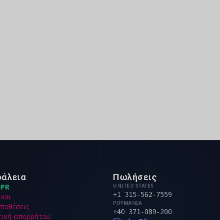
άλεια
Πωλήσεις
PR
UNITED STATES
+1 315-562-7559
 και
ΡΟΥΜΑΝΊΑ
ποθέσεις
+40 371-089-200
τική απορρήτου