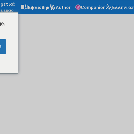
Σχετικά
Βιβλιοθήκη
Author
Companion
Ελληνικά
ε εμάς
ge.
e