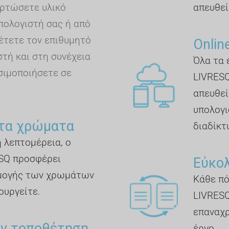
ρτώσετε υλικό
απευθεί
πολογιστή σας ή από
έτετε τον επιθυμητό
Online
τή και στη συνέχεια
Όλα τα 
σιμοποιήσετε σε
LIVRESQ
απευθεία
υπολογι
τα χρώματα
διαδίκτυ
η λεπτομέρεια, ο
SQ προσφέρει
Εύκο
μογής των χρωμάτων
Κάθε πό
ουργείτε.
LIVRESQ
επαναχρ
ην τοποθέτηση
έργο.