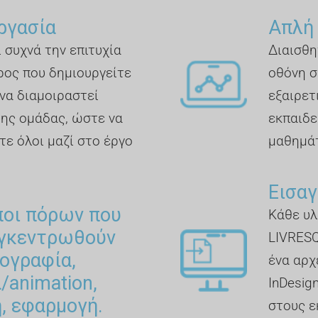
ργασία
Απλή
 συχνά την επιτυχία
Διαισθη
ρος που δημιουργείτε
οθόνη σ
να διαμοιραστεί
εξαιρετ
της ομάδας, ώστε να
εκπαιδε
τε όλοι μαζί στο έργο
μαθημά
Εισαγ
ποι πόρων που
Κάθε υλ
υγκεντρωθούν
LIVRESQ
ογραφία,
ένα αρχ
α/animation,
InDesig
, εφαρμογή.
στους ε