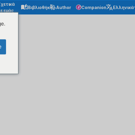
Σχετικά
Βιβλιοθήκη
Author
Companion
Ελληνικά
ε εμάς
ge.
e