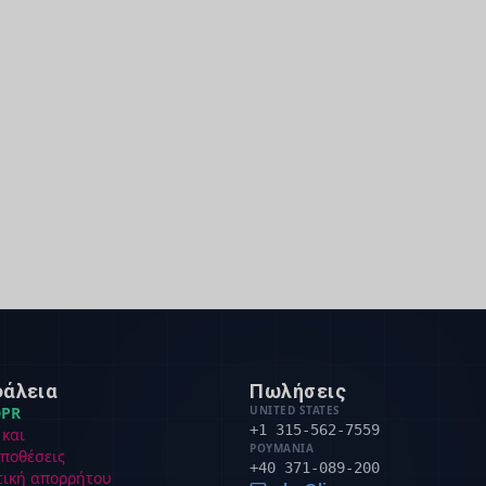
άλεια
Πωλήσεις
PR
UNITED STATES
+1 315-562-7559
 και
ΡΟΥΜΑΝΊΑ
ποθέσεις
+40 371-089-200
τική απορρήτου