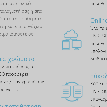
ρτώσετε υλικό
απευθεί
πολογιστή σας ή από
έτετε τον επιθυμητό
Online
τή και στη συνέχεια
Όλα τα 
σιμοποιήσετε σε
LIVRESQ
απευθεία
υπολογι
τα χρώματα
διαδίκτυ
η λεπτομέρεια, ο
SQ προσφέρει
Εύκο
μογής των χρωμάτων
Κάθε πό
ουργείτε.
LIVRESQ
επαναχρ
ην τοποθέτηση
έργο.