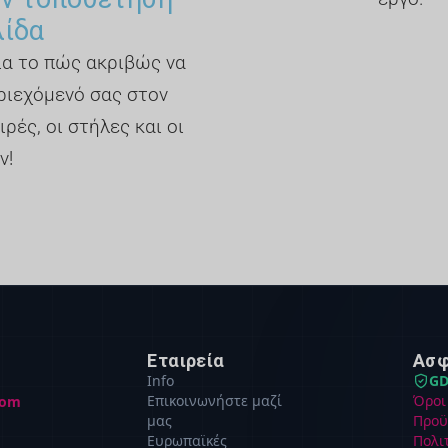
λίδα
για το πώς ακριβώς να
ριεχόμενό σας στον
ιρές, οι στήλες και οι
ν!
Εταιρεία
Ασφ
Info
GD
Επικοινωνήστε μαζί
Όροι
com
μας
Προϋ
Ευρωπαϊκές
Πολι