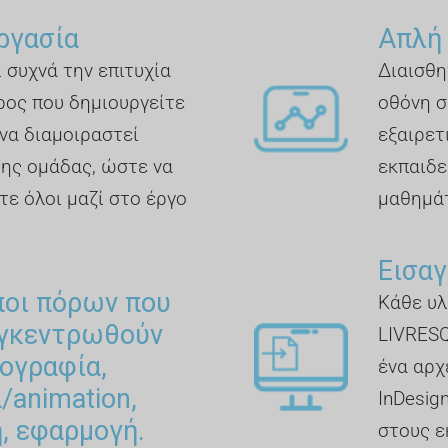
ργασία
Απλή
 συχνά την επιτυχία
Διαισθη
ρος που δημιουργείτε
οθόνη σ
να διαμοιραστεί
εξαιρετ
της ομάδας, ώστε να
εκπαιδε
τε όλοι μαζί στο έργο
μαθημά
Εισαγ
ποι πόρων που
Κάθε υλ
υγκεντρωθούν
LIVRESQ
ογραφία,
ένα αρχ
α/animation,
InDesig
, εφαρμογή.
στους ε