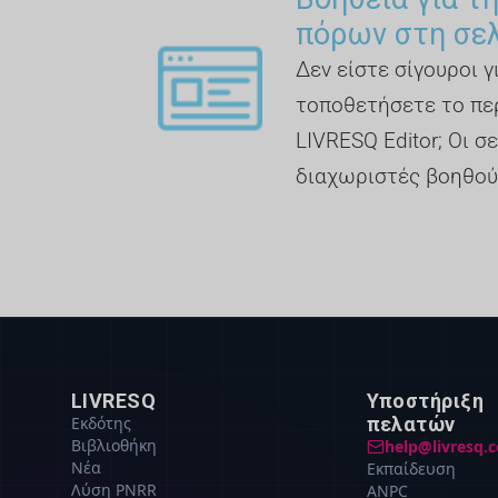
πόρων στη σε
Δεν είστε σίγουροι 
τοποθετήσετε το πε
LIVRESQ Editor; Οι σε
διαχωριστές βοηθού
LIVRESQ
Υποστήριξη
Εκδότης
πελατών
Βιβλιοθήκη
help@livresq.
Νέα
Εκπαίδευση
Λύση PNRR
ANPC