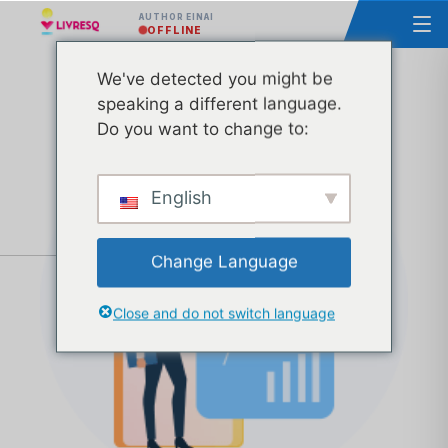
AUTHOR ΕΊΝΑΙ
OFFLINE
We've detected you might be
Υπουργείο Παιδείας και Έρευνας - Τεχνική &
speaking a different language.
Διοικητική Υποστήριξη - Tranche 31
Do you want to change to:
English
Change Language
Close and do not switch language