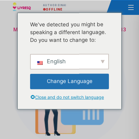
AUTHOR ΕΊΝΑΙ
OFFLINE
We've detected you might be
Μάθημα - Βασικές αρχές του LIVRESQ - Ομάδα 13
speaking a different language.
Do you want to change to:
English
Change Language
Close and do not switch language