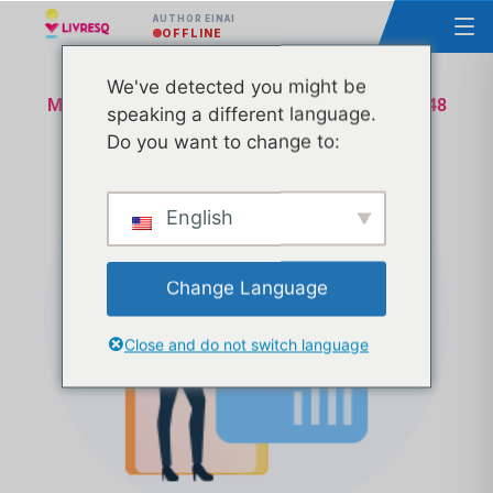
AUTHOR ΕΊΝΑΙ
OFFLINE
We've detected you might be
Μάθημα - Βασικές αρχές του LIVRESQ - Ομάδα 48
speaking a different language.
Do you want to change to:
English
Change Language
Close and do not switch language