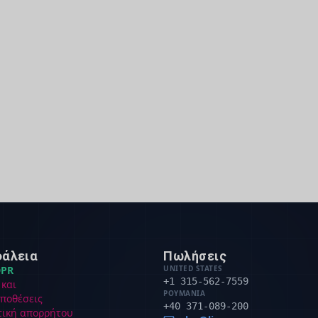
άλεια
Πωλήσεις
PR
UNITED STATES
+1 315-562-7559
 και
ΡΟΥΜΑΝΊΑ
ποθέσεις
+40 371-089-200
τική απορρήτου