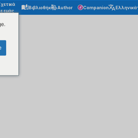
Σχετικά
Βιβλιοθήκη
Author
Companion
Ελληνικά
ε εμάς
ge.
e