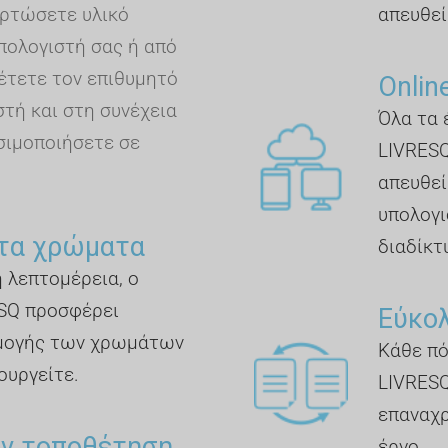
ρτώσετε υλικό
απευθεί
πολογιστή σας ή από
έτετε τον επιθυμητό
Online
τή και στη συνέχεια
Όλα τα 
σιμοποιήσετε σε
LIVRESQ
απευθεία
υπολογι
τα χρώματα
διαδίκτυ
η λεπτομέρεια, ο
SQ προσφέρει
Εύκο
μογής των χρωμάτων
Κάθε πό
ουργείτε.
LIVRESQ
επαναχρ
ην τοποθέτηση
έργο.