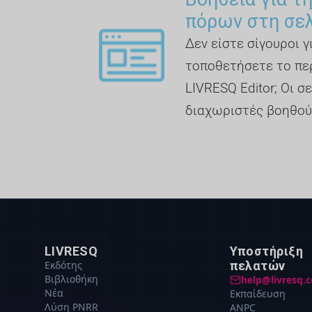
πόρων στη σε
Δεν είστε σίγουροι 
τοποθετήσετε το πε
LIVRESQ Editor; Οι σε
διαχωριστές βοηθού
LIVRESQ
Υποστήριξη
Εκδότης
πελατών
Βιβλιοθήκη
help@livresq.
Νέα
Εκπαίδευση
Λύση PNRR
ANPC