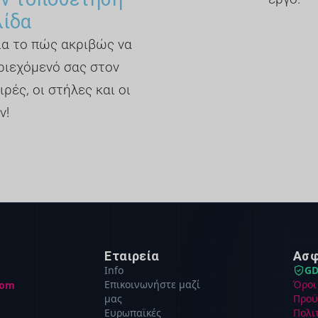
λίδα
για το πώς ακριβώς να
ριεχόμενό σας στον
ιρές, οι στήλες και οι
ν!
Εταιρεία
Ασφ
Info
GD
Επικοινωνήστε μαζί
Όροι
com
μας
Προϋ
Ευρωπαϊκές
Πολι