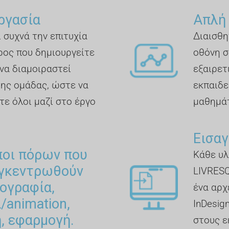
ργασία
Απλή
 συχνά την επιτυχία
Διαισθη
ρος που δημιουργείτε
οθόνη σ
να διαμοιραστεί
εξαιρετ
της ομάδας, ώστε να
εκπαιδε
τε όλοι μαζί στο έργο
μαθημά
Εισαγ
ποι πόρων που
Κάθε υλ
υγκεντρωθούν
LIVRESQ
ογραφία,
ένα αρχ
α/animation,
InDesig
, εφαρμογή.
στους ε