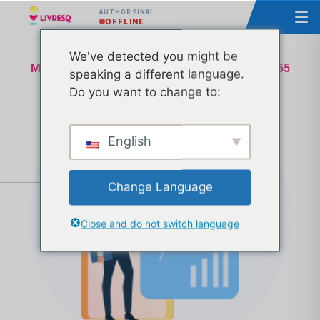
AUTHOR ΕΊΝΑΙ
OFFLINE
We've detected you might be
Μάθημα - Βασικές αρχές του LIVRESQ - Ομάδα 55
speaking a different language.
Pluxee
Do you want to change to:
English
Change Language
Close and do not switch language